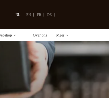
Winkelwagen
NL
EN
FR
DE
ebshop
Over ons
Meer