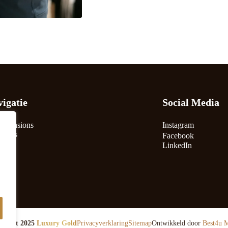
igatie
Social Media
extensions
Instagram
r Ons
Facebook
ns
LinkedIn
shop
Q
act
yright 2025
Luxury Gold
Privacyverklaring
Sitemap
Ontwikkeld door
Best4u 