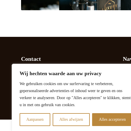
Contact
Nav
Nagelpoelweg 82
Hair
Wij hechten waarde aan uw privacy
Apeldoorn
Ove
+31 55 2032652
Salo
We gebruiken cookies om uw surfervaring te verbeteren,
+31 55 2032652
Web
gepersonaliseerde advertenties of inhoud weer te geven en ons
info@luxurygold.nl
FA
verkeer te analyseren. Door op "Alles accepteren" te klikken, stemt
Cont
u in met ons gebruik van cookies.
Aanpassen
Alles afwijzen
Alles accepteren
Cop