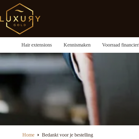
Ga
naar
de
inhoud
Hair extensions
Kennismaken
Voorraad financier
Home
Bedankt voor je bestelling