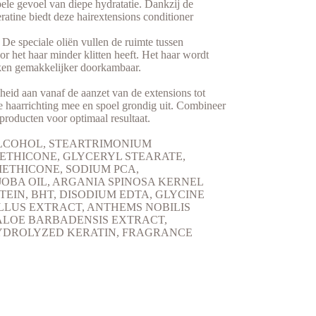
ele gevoel van diepe hydratatie. Dankzij de
atine biedt deze hairextensions conditioner
 De speciale oliën vullen de ruimte tussen
 het haar minder klitten heeft. Het haar wordt
iken gemakkelijker doorkambaar.
heid aan vanaf de aanzet van de extensions tot
de haarrichting mee en spoel grondig uit. Combineer
roducten voor optimaal resultaat.
LCOHOL, STEARTRIMONIUM
ETHICONE, GLYCERYL STEARATE,
ETHICONE, SODIUM PCA,
OBA OIL, ARGANIA SPINOSA KERNEL
TEIN, BHT, DISODIUM EDTA, GLYCINE
LLUS EXTRACT, ANTHEMS NOBILIS
ALOE BARBADENSIS EXTRACT,
YDROLYZED KERATIN, FRAGRANCE