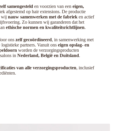
zelf samengesteld
en voorzien van een
eigen,
fiek afgestemd op hair extensions. De productie
r wij
nauw samenwerken met de fabriek
en actief
rijfsvoering. Zo kunnen wij garanderen dat het
aan
ethische normen en kwaliteitsrichtlijnen
.
door ons
zelf gecoördineerd
, in samenwerking met
logistieke partners. Vanuit ons
eigen opslag- en
Apeldoorn
worden de verzorgingsproducten
 salons in
Nederland, België en Duitsland
.
ificaties van alle verzorgingsproducten
, inclusief
ediënten.