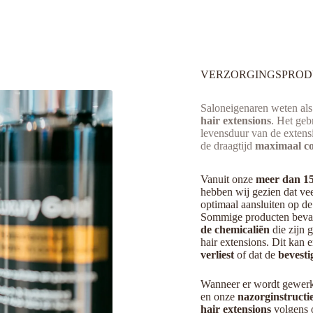
VERZORGINGSPROD
Saloneigenaren weten als
hair extensions
. Het geb
levensduur van de extens
de draagtijd
maximaal co
Vanuit onze
meer dan 15
hebben wij gezien dat ve
optimaal aansluiten op de
Sommige producten bevat
de chemicaliën
die zijn g
hair extensions. Dit kan e
verliest
of dat de
bevesti
Wanneer er wordt gewer
en onze
nazorginstructi
hair extensions
volgens 