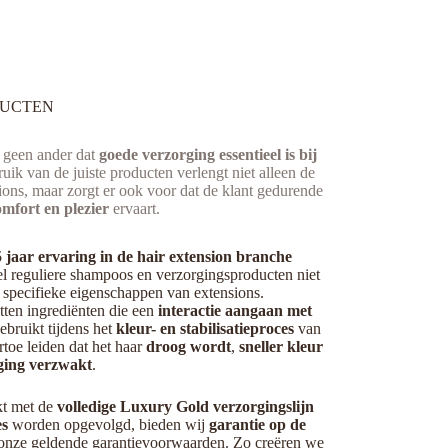
UCTEN​
 geen ander dat
goede verzorging essentieel is bij
ruik van de juiste producten verlengt niet alleen de
ions, maar zorgt er ook voor dat de klant gedurende
mfort en plezier
ervaart.
 jaar ervaring in de hair extension branche
el reguliere shampoos en verzorgingsproducten niet
 specifieke eigenschappen van extensions.
ten ingrediënten die een
interactie aangaan met
ebruikt tijdens het
kleur- en stabilisatieproces
van
rtoe leiden dat het haar
droog wordt
,
sneller kleur
ging verzwakt
.
kt met de
volledige Luxury Gold verzorgingslijn
es
worden opgevolgd, bieden wij
garantie op de
onze geldende garantievoorwaarden. Zo creëren we