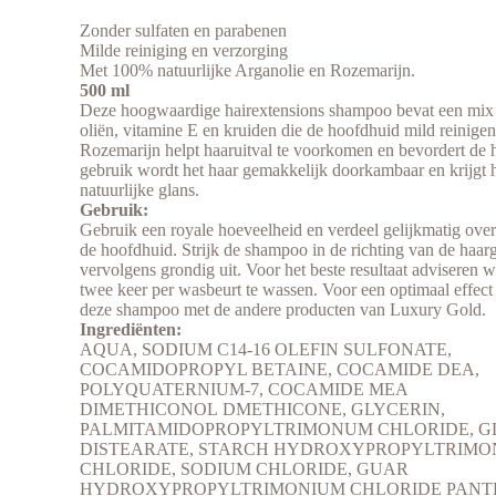
Zonder sulfaten en parabenen
Milde reiniging en verzorging
Met 100% natuurlijke Arganolie en Rozemarijn.
500 ml
Deze hoogwaardige hairextensions shampoo bevat een mix 
oliën, vitamine E en kruiden die de hoofdhuid mild reinige
Rozemarijn helpt haaruitval te voorkomen en bevordert de 
gebruik wordt het haar gemakkelijk doorkambaar en krijgt h
natuurlijke glans.
Gebruik:
Gebruik een royale hoeveelheid en verdeel gelijkmatig over
de hoofdhuid. Strijk de shampoo in de richting van de haarg
vervolgens grondig uit. Voor het beste resultaat adviseren 
twee keer per wasbeurt te wassen. Voor een optimaal effect
deze shampoo met de andere producten van Luxury Gold.
Ingrediënten:
AQUA, SODIUM C14-16 OLEFIN SULFONATE,
COCAMIDOPROPYL BETAINE, COCAMIDE DEA,
POLYQUATERNIUM-7, COCAMIDE MEA
DIMETHICONOL DMETHICONE, GLYCERIN,
PALMITAMIDOPROPYLTRIMONUM CHLORIDE, G
DISTEARATE, STARCH HYDROXYPROPYLTRIMO
CHLORIDE, SODIUM CHLORIDE, GUAR
HYDROXYPROPYLTRIMONIUM CHLORIDE PANT