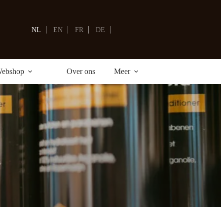
Winkelwagen
NL
EN
FR
DE
ebshop
Over ons
Meer