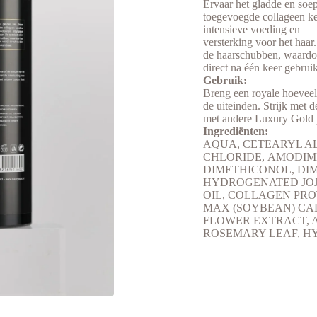
Ervaar het gladde en soep
toegevoegde collageen ker
intensieve voeding en
versterking voor het haar.
de haarschubben, waardoor
direct na één keer gebru
Gebruik:
Breng een royale hoeveel
de uiteinden. Strijk met 
met andere Luxury Gold p
Ingrediënten:
AQUA, CETEARYL A
CHLORIDE, AMODIM
DIMETHICONOL, DIM
HYDROGENATED JOJ
OIL, COLLAGEN PRO
MAX (SOYBEAN) CA
FLOWER EXTRACT, 
ROSEMARY LEAF, H