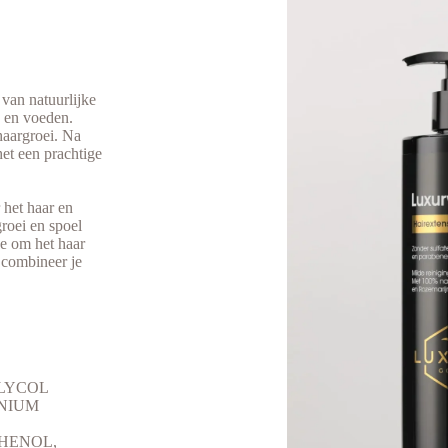
van natuurlijke
n en voeden.
haargroei. Na
et een prachtige
 het haar en
roei en spoel
we om het haar
 combineer je
LYCOL
NIUM
HENOL,