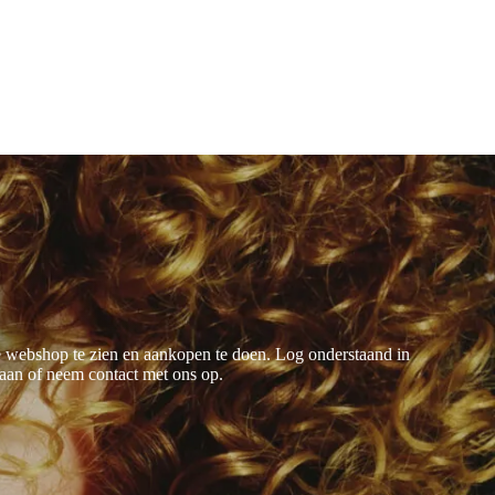
 de webshop te zien en aankopen te doen. Log onderstaand in
 aan
of neem
contact
met ons op.