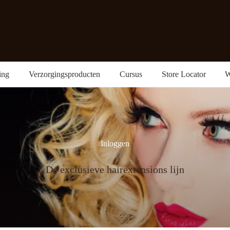
ing
Verzorgingsproducten
Cursus
Store Locator
W
Inloggen
De exclusieve hairextensions lijn