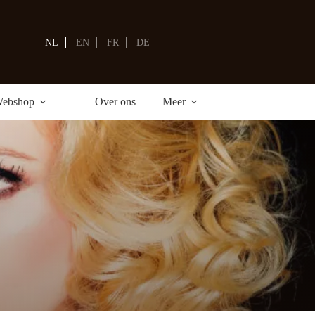
Winkelwagen
NL
EN
FR
DE
ebshop
Over ons
Meer