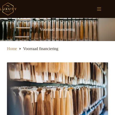
Ga
naar
Winkelwagen
de
inhoud
Voorraad financiering
Home
Voorraad financiering