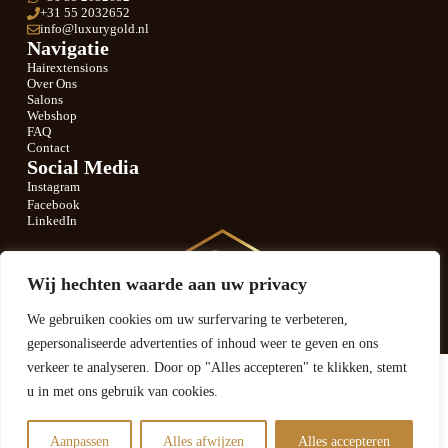
+31 55 2032652
info@luxurygold.nl
Navigatie
Hairextensions
Over Ons
Salons
Webshop
FAQ
Contact
Social Media
Instagram
Facebook
LinkedIn
Wij hechten waarde aan uw privacy
We gebruiken cookies om uw surfervaring te verbeteren,
gepersonaliseerde advertenties of inhoud weer te geven en ons
verkeer te analyseren. Door op "Alles accepteren" te klikken, stemt
Copyright 2025
Luxury Gold
u in met ons gebruik van cookies.
Privacyverklaring
Sitemap
Ontwikkeld door
Best4u Media
Aanpassen
Alles afwijzen
Alles accepteren