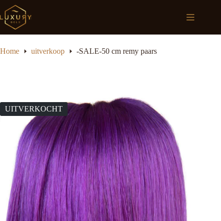
Ga
naar
Winkelwagen
de
inhoud
Home
uitverkoop
-SALE-50 cm remy paars
UITVERKOCHT