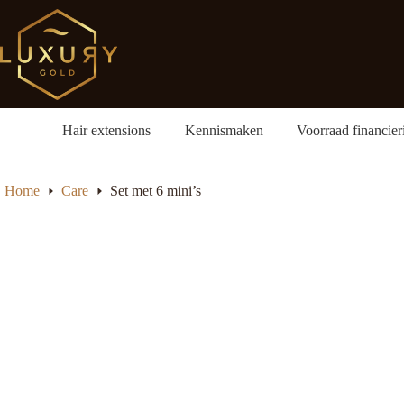
Ga
naar
de
inhoud
Hair extensions
Kennismaken
Voorraad financier
Home
Care
Set met 6 mini’s