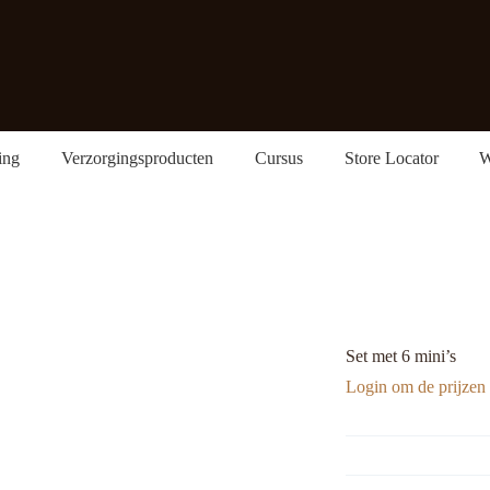
ing
Verzorgingsproducten
Cursus
Store Locator
W
Set met 6 mini’s
Login om de prijzen 