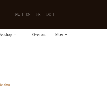
Winkelwagen
NL
EN
FR
DE
ebshop
Over ons
Meer
te zien