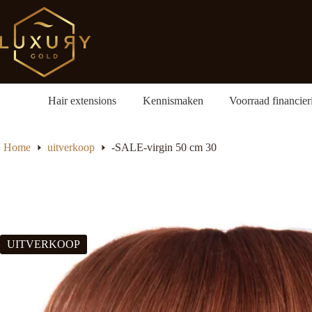
Ga
naar
de
inhoud
Hair extensions
Kennismaken
Voorraad financier
Home
uitverkoop
-SALE-virgin 50 cm 30
UITVERKOOP