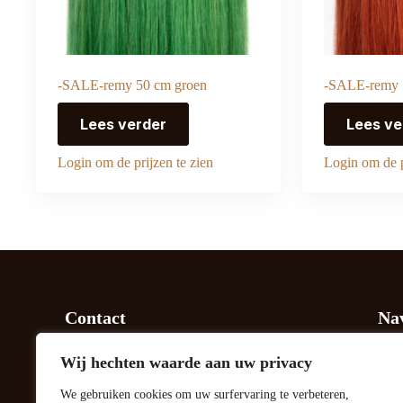
-SALE-remy 50 cm groen
-SALE-remy 
Lees verder
Lees ve
Login om de prijzen te zien
Login om de p
Contact
Nav
Nagelpoelweg 82
Hair
Wij hechten waarde aan uw privacy
Apeldoorn
Ove
+31 55 2032652
Salo
We gebruiken cookies om uw surfervaring te verbeteren,