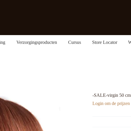
ing
Verzorgingsproducten
Cursus
Store Locator
W
-SALE-virgin 50 cm
Login om de prijzen 