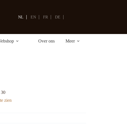
Winkelwagen
NL
EN
FR
DE
ebshop
Over ons
Meer
 30
te zien