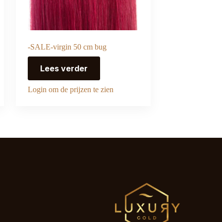
-SALE-virgin 50 cm bug
Lees verder
Login om de prijzen te zien