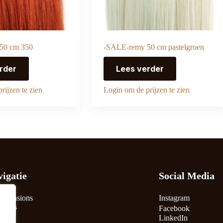
50 cm 350
-SALE-remy 50 cm pastelgroen
rder
Lees verder
rijzen te zien
Login om de prijzen te zien
igatie
Social Media
extensions
Instagram
r Ons
Facebook
ns
LinkedIn